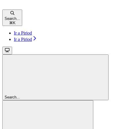
Search...
⌘
K
Ir a Piriod
Ir a Piriod
Search...