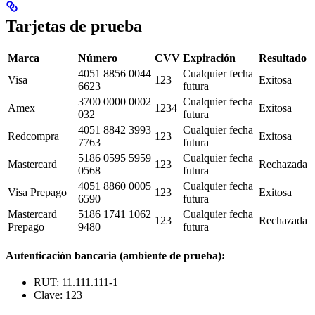
Tarjetas de prueba
Marca
Número
CVV
Expiración
Resultado
4051 8856 0044
Cualquier fecha
Visa
123
Exitosa
6623
futura
3700 0000 0002
Cualquier fecha
Amex
1234
Exitosa
032
futura
4051 8842 3993
Cualquier fecha
Redcompra
123
Exitosa
7763
futura
5186 0595 5959
Cualquier fecha
Mastercard
123
Rechazada
0568
futura
4051 8860 0005
Cualquier fecha
Visa Prepago
123
Exitosa
6590
futura
Mastercard
5186 1741 1062
Cualquier fecha
123
Rechazada
Prepago
9480
futura
Autenticación bancaria (ambiente de prueba):
RUT: 11.111.111-1
Clave: 123