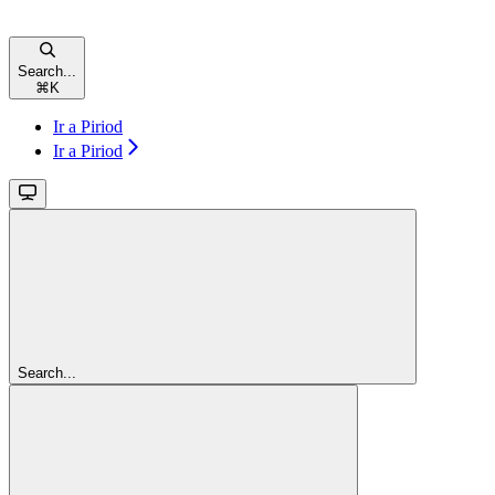
Search...
⌘
K
Ir a Piriod
Ir a Piriod
Search...