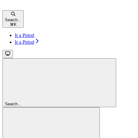
Search...
⌘
K
Ir a Piriod
Ir a Piriod
Search...