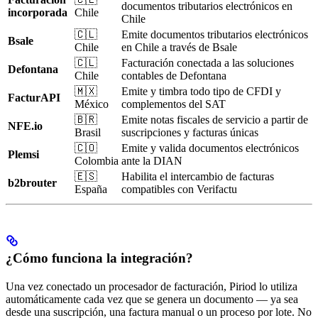
documentos tributarios electrónicos en
incorporada
Chile
Chile
🇨🇱
Emite documentos tributarios electrónicos
Bsale
Chile
en Chile a través de Bsale
🇨🇱
Facturación conectada a las soluciones
Defontana
Chile
contables de Defontana
🇲🇽
Emite y timbra todo tipo de CFDI y
FacturAPI
México
complementos del SAT
🇧🇷
Emite notas fiscales de servicio a partir de
NFE.io
Brasil
suscripciones y facturas únicas
🇨🇴
Emite y valida documentos electrónicos
Plemsi
Colombia
ante la DIAN
🇪🇸
Habilita el intercambio de facturas
b2brouter
España
compatibles con Verifactu
¿Cómo funciona la integración?
Una vez conectado un procesador de facturación, Piriod lo utiliza
automáticamente cada vez que se genera un documento — ya sea
desde una suscripción, una factura manual o un proceso por lote. No