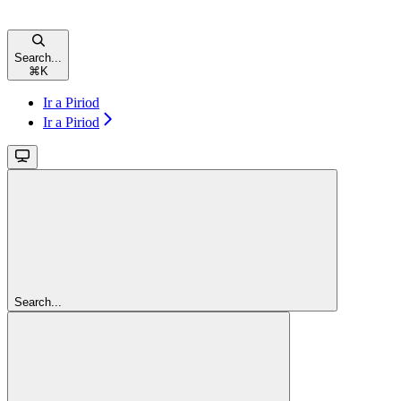
Search...
⌘
K
Ir a Piriod
Ir a Piriod
Search...